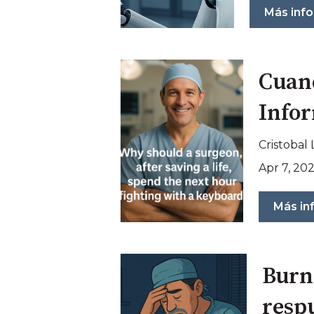
Más inf
Cuand
Infor
Cristobal
Apr 7, 20
Más in
Burn
resp