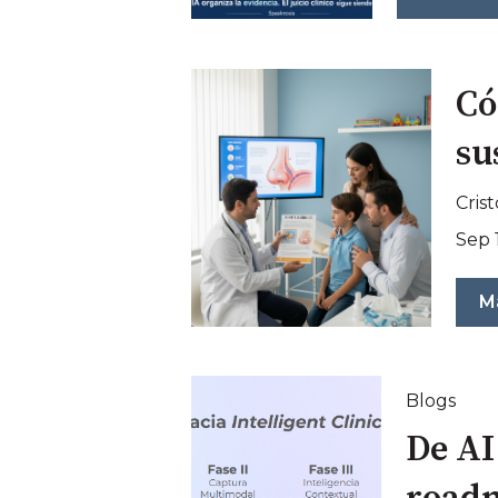
Có
su
Cris
Sep 
M
Blogs
De AI