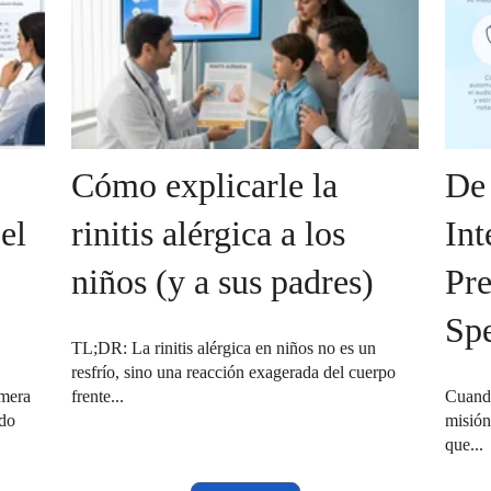
Cómo explicarle la
De 
el
rinitis alérgica a los
Int
niños (y a sus padres)
Pre
Sp
TL;DR: La rinitis alérgica en niños no es un
resfrío, sino una reacción exagerada del cuerpo
imera
frente...
Cuando
ndo
misión
que...