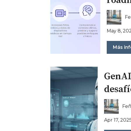
roadm
Fe
May 8, 20
Más in
GenAI 
desafí
Feñ
Apr 17, 202