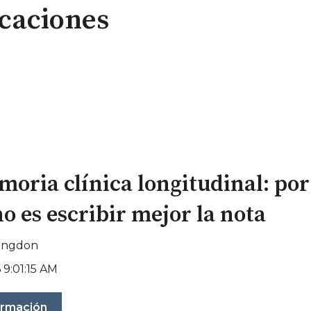
icaciones
oria clínica longitudinal: por 
no es escribir mejor la nota
Langdon
 9:01:15 AM
ormación