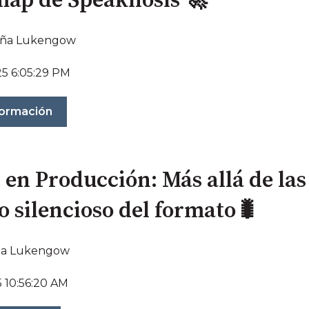
ap de Speaknosis 🚀
ña Lukengow
25 6:05:29 PM
formación
en Producción: Más allá de las 
o silencioso del formato🐛
a Lukengow
5 10:56:20 AM