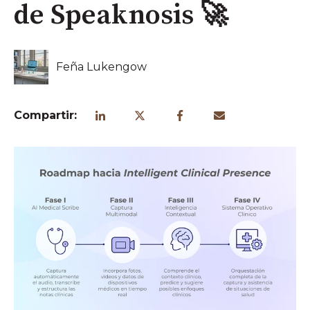
de Speaknosis 🚀
Feña Lukengow
Compartir: