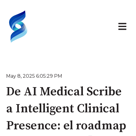
Abrir n
May 8, 2025 6:05:29 PM
De AI Medical Scribe
a Intelligent Clinical
Presence: el roadmap